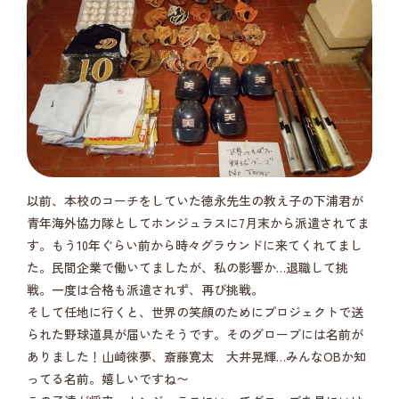
以前、本校のコーチをしていた徳永先生の教え子の下浦君が
青年海外協力隊としてホンジュラスに7月末から派遣されてま
す。もう10年ぐらい前から時々グラウンドに来てくれてまし
た。民間企業で働いてましたが、私の影響か…退職して挑
戦。一度は合格も派遣されず、再び挑戦。
そして任地に行くと、世界の笑顔のためにプロジェクトで送
られた野球道具が届いたそうです。そのグローブには名前が
ありました！山崎徠夢、斎藤寛太 大井晃輝…みんなOBか知
ってる名前。嬉しいですね〜