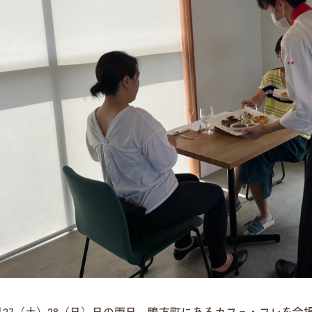
27（土）28（日）日の両日、鴨方町にあるカフェ・フレを会