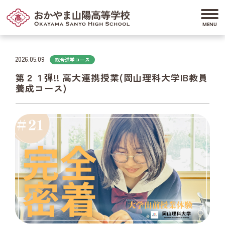
2026.05.09
総合進学コース
第２１弾!! 高大連携授業(岡山理科大学IB教員
養成コース)