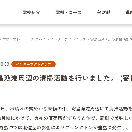
学校紹介
学科・コース
部活動
進
学校・学科・コース ブログ
インターアクトクラブ
寄島漁港周辺の清掃活動を
10.09
インターアクトクラブ
島漁港周辺の清掃活動を行いました。 (寄
月9日、秋晴れの爽やかな天候の中、寄島漁港周辺にて清掃活動を
3月頃にかけて、カキの直売所がずらりと並び、新鮮で美味し
寄島沖では潮位差の影響によりプランクトンが豊富に発生し、