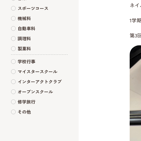
ネイ
スポーツコース
機械科
1学
自動車科
第3
調理科
製菓科
学校行事
マイスタースクール
インターアクトクラブ
オープンスクール
修学旅行
その他