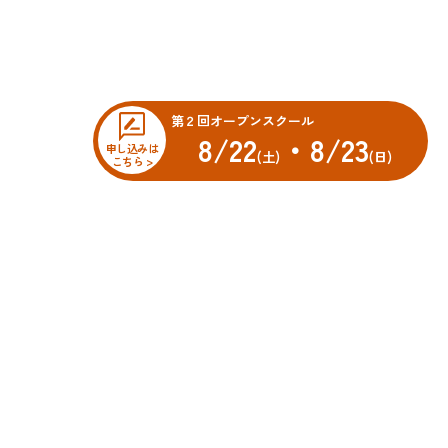
第２回オープンスクール
8/22
・8/23
申し込みは
(土)
(日)
こちら >
オープンスクール
科
先輩・先生メッセージ
車科
科
スクールニュース
科