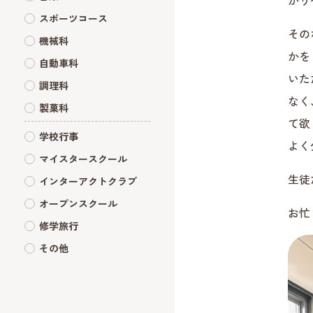
かり
スポーツコース
その
機械科
かを
自動車科
いた
調理科
なく
製菓科
て欲
学校行事
よく
マイスタースクール
生徒
インターアクトクラブ
オープンスクール
お忙
修学旅行
その他