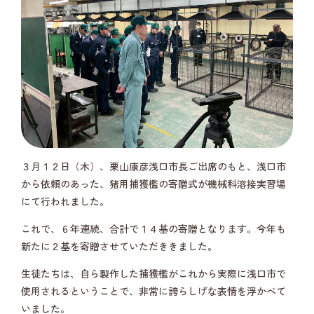
３月１２日（木）、栗山康彦浅口市長ご出席のもと、浅口市
から依頼のあった、猪用捕獲檻の寄贈式が機械科溶接実習場
にて行われました。
これで、６年連続、合計で１４基の寄贈となります。今年も
新たに２基を寄贈させていただききました。
生徒たちは、自ら製作した捕獲檻がこれから実際に浅口市で
使用されるということで、非常に誇らしげな表情を浮かべて
いました。