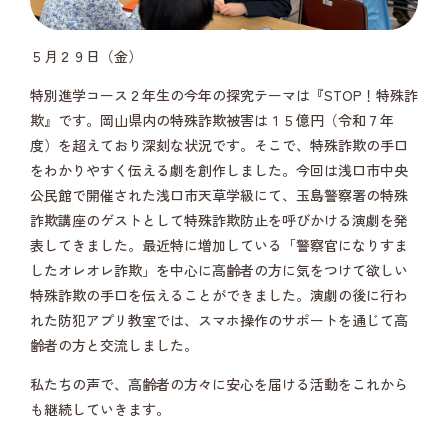
５月２９日（金）
特別進学コース２年生の今年の探究テーマは『STOP！特殊詐
欺』です。岡山県内の特殊詐欺被害は１５億円（令和７年
度）を超えており深刻な状況です。そこで、特殊詐欺の手口
をわかりやすく伝える劇を創作しました。今回は浅口市中央
公民館で開催された浅口市天草学級にて、玉島警察署の特殊
詐欺講座のゲストとして特殊詐欺防止を呼びかける演劇を発
表してきました。最近特に増加している「警察官になりすま
したオレオレ詐欺」を中心に高齢者の方に気をつけて欲しい
特殊詐欺の手口を伝えることができました。演劇の後に行わ
れた防犯アプリ教室では、スマホ操作のサポートを通じて高
齢者の方と交流しました。
私たちの声で、高齢者の方々に安心を届ける活動をこれから
も継続していきます。