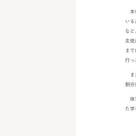
本校
いる
など
生徒
まで
行っ
また
割分
体育
た学