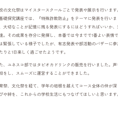
の文化祭はマイスタースクールごとで発表や展示を行います。
基礎探究講座では、『特殊詐欺防止』をテーマに発表を行いま
、大切なことが記憶に残る発表にするにはどうすればいいか、
達。その成果を存分に発揮し、本番では今までで1番よい表情
は緊張している様子でしたが、有志発表や部活動のバザーに参
たりと1日楽しく過ごせたようです。
、ユネスコ部ではタピオカドリンクの販売を行いました。声
担をし、スムーズに運営することができました。
祭、文化祭を経て、学年の垣根を越えてコース全体の仲が深
びや絆を、これからの学校生活にもつなげてほしいと思います