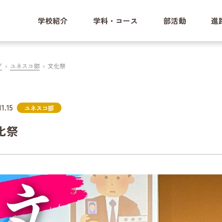
学校紹介
学科・コース
部活動
進
グ
ユネスコ部
文化祭
11.15
ユネスコ部
化祭