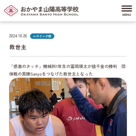
2024.10.26
レスリング部
救世主
「感激のタッチ」機械科1年生の富岡瑛太が値千金の勝利 団
体戦の常勝Sanyoをつなげた救世主となった