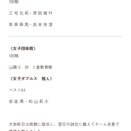
1回戦
三 宅 礼 莉・原 ⽥ 維 叶
坂 東 舜 ⾺・⾚ ⽊ 快 浬
《女子団体戦》
1回戦
山陽 0 対 3 倉敷青陵
《女子ダブルス 個人》
ベスト64
安 延 澪 ・松 ⼭ 莉 久
大会前日は旅館に宿泊し、翌日の試合に備えてチーム全員で