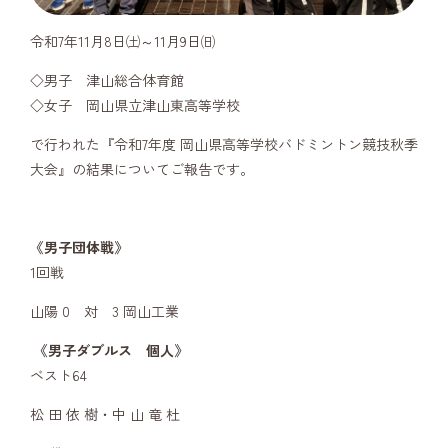
令和7年11月8日㈯～11月9日㈰
◇男子 津山総合体育館
◇女子 岡山県立津山東高等学校
で行われた『令和7年度 岡山県高等学校バドミントン競技秋季
大会』の結果についてご報告です。
《男子団体戦》
1回戦
山陽 0 対 3 岡山工業
《男子ダブルス 個人》
ベスト64
松 田 依 樹・中 山 竜 杜