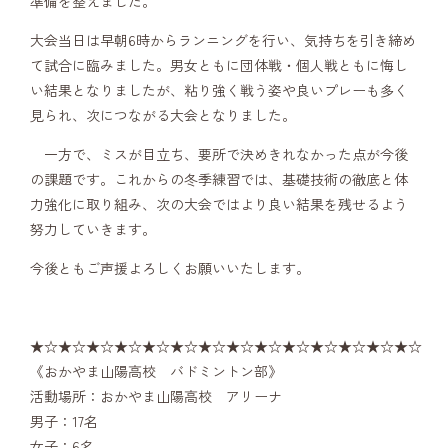
準備を整えました。
大会当日は早朝6時からランニングを行い、気持ちを引き締め
て試合に臨みました。
男女ともに団体戦・個人戦ともに悔し
い結果となりましたが、粘り強く戦う姿や良いプレーも多く
見られ、次につながる大会となりました。
一方で、ミスが目立ち、要所で決めきれなかった点が今後
の課題です。
これからの冬季練習では、基礎技術の徹底と体
力強化に取り組み、次の大会ではより良い結果を残せるよう
努力していきます。
今後ともご声援よろしくお願いいたします。
★☆★☆★☆★☆★☆★☆★☆★☆★☆★☆★☆★☆★☆★☆
《おかやま山陽高校 バドミントン部》
活動場所：おかやま山陽高校 アリーナ
男子：17名
女子：6名