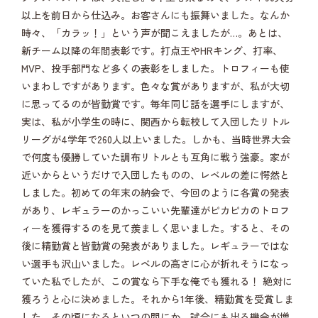
以上を前日から仕込み。お客さんにも振舞いました。なんか
時々、「カラッ！」という声が聞こえましたが…。あとは、
新チーム以降の年間表彰です。打点王やHRキング、打率、
MVP、投手部門など多くの表彰をしました。トロフィーも使
いまわしですがあります。色々な賞がありますが、私が大切
に思ってるのが皆勤賞です。毎年同じ話を選手にしますが、
実は、私が小学生の時に、関西から転校して入団したリトル
リーグが4学年で260人以上いました。しかも、当時世界大会
で何度も優勝していた調布リトルとも互角に戦う強豪。家が
近いからというだけで入団したものの、レベルの差に愕然と
しました。初めての年末の納会で、今回のように各賞の発表
があり、レギュラーのかっこいい先輩達がピカピカのトロフ
ィーを獲得するのを見て羨ましく思いました。すると、その
後に精勤賞と皆勤賞の発表がありました。レギュラーではな
い選手も沢山いました。レベルの高さに心が折れそうになっ
ていた私でしたが、この賞なら下手な俺でも獲れる！ 絶対に
獲ろうと心に決めました。それから1年後、精勤賞を受賞しま
した。その頃になるといつの間にか、試合にも出る機会が増